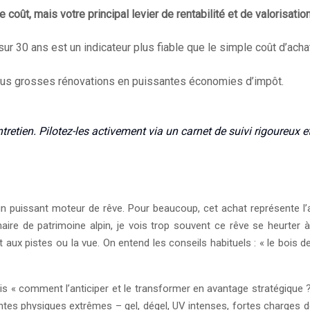
coût, mais votre principal levier de rentabilité et de valorisation
r 30 ans est un indicateur plus fiable que le simple coût d’acha
 plus grosses rénovations en puissantes économies d’impôt.
retien. Pilotez-les activement via un carnet de suivi rigoureux et
un puissant moteur de rêve. Pour beaucoup, cet achat représente l’
aire de patrimoine alpin, je vois trop souvent ce rêve se heurter 
aux pistes ou la vue. On entend les conseils habituels : « le bois d
mais « comment l’anticiper et le transformer en avantage stratégiqu
ntes physiques extrêmes – gel, dégel, UV intenses, fortes charges de