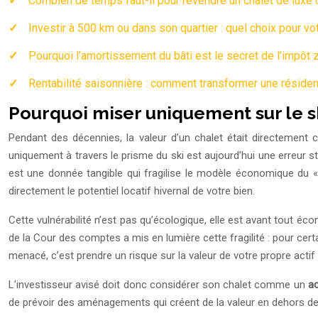
Combien de temps faut-il pour revendre un chalet de luxe 
Investir à 500 km ou dans son quartier : quel choix pour vo
Pourquoi l’amortissement du bâti est le secret de l’impôt
Rentabilité saisonnière : comment transformer une résiden
Pourquoi miser uniquement sur le s
Pendant des décennies, la valeur d’un chalet était directement
uniquement à travers le prisme du ski est aujourd’hui une erreur str
est une donnée tangible qui fragilise le modèle économique du « 
directement le potentiel locatif hivernal de votre bien.
Cette vulnérabilité n’est pas qu’écologique, elle est avant tout éc
de la Cour des comptes a mis en lumière cette fragilité : pour cert
menacé, c’est prendre un risque sur la valeur de votre propre actif
L’investisseur avisé doit donc considérer son chalet comme un
ac
de prévoir des aménagements qui créent de la valeur en dehors de 