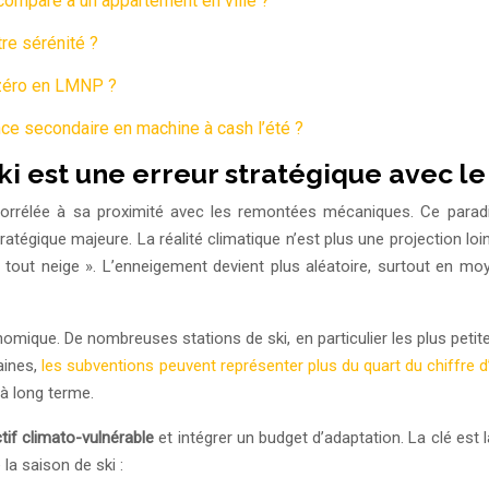
comparé à un appartement en ville ?
tre sérénité ?
 zéro en LMNP ?
ce secondaire en machine à cash l’été ?
ki est une erreur stratégique avec l
 corrélée à sa proximité avec les remontées mécaniques. Ce parad
atégique majeure. La réalité climatique n’est plus une projection loi
tout neige ». L’enneigement devient plus aléatoire, surtout en moy
onomique. De nombreuses stations de ski, en particulier les plus pet
aines,
les subventions peuvent représenter plus du quart du chiffre d
 à long terme.
tif climato-vulnérable
et intégrer un budget d’adaptation. La clé est 
la saison de ski :