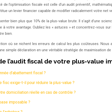
é de l’optimisation fiscale est celle d’un audit préventif, mathémati
titue un levier financier capable de modifier radicalement votre net v
enter bien plus que 10% de la plus-value brute. Il s’agit d’une science
icale à votre avantage. Oubliez les « astuces » et concentrez-vous s
re bien.
iction où se nichent les erreurs de calcul les plus coûteuses. Nous
une simple déclaration en une véritable stratégie de maximisation de 
e l’audit fiscal de votre plus-value 
nnée d’abattement fiscal ?
fisc exige-t-il pour réduire la plus-value ?
re domiciliation réelle en cas de contrôle ?
re base imposable ?
c l’acheteur ?