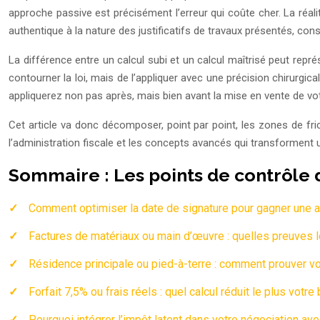
approche passive est précisément l’erreur qui coûte cher. La réalit
authentique à la nature des justificatifs de travaux présentés, cons
La différence entre un calcul subi et un calcul maîtrisé peut représ
contourner la loi, mais de l’appliquer avec une précision chirurg
appliquerez non pas après, mais bien avant la mise en vente de vot
Cet article va donc décomposer, point par point, les zones de fr
l’administration fiscale et les concepts avancés qui transforment 
Sommaire : Les points de contrôle d
Comment optimiser la date de signature pour gagner une a
Factures de matériaux ou main d’œuvre : quelles preuves le 
Résidence principale ou pied-à-terre : comment prouver vot
Forfait 7,5% ou frais réels : quel calcul réduit le plus vot
Pourquoi intégrer l’impôt latent dans votre négociation ave