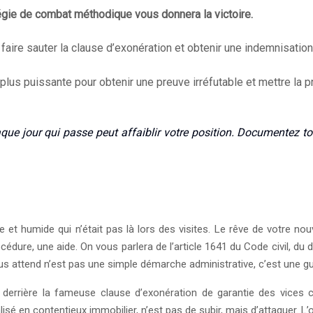
ratégie de combat méthodique vous donnera la victoire.
 faire sauter la clause d’exonération et obtenir une indemnisatio
plus puissante pour obtenir une preuve irréfutable et mettre la p
e jour qui passe peut affaiblir votre position. Documentez t
re et humide qui n’était pas là lors des visites. Le rêve de votre 
édure, une aide. On vous parlera de l’article 1641 du Code civil, du 
ous attend n’est pas une simple démarche administrative, c’est une g
nt derrière la fameuse clause d’exonération de garantie des vice
lisé en contentieux immobilier, n’est pas de subir, mais d’attaquer. L