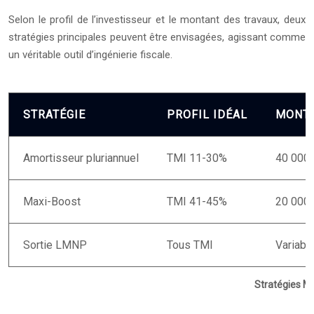
Selon le profil de l’investisseur et le montant des travaux, deux
stratégies principales peuvent être envisagées, agissant comme
un véritable outil d’ingénierie fiscale.
STRATÉGIE
PROFIL IDÉAL
MONTA
Amortisseur pluriannuel
TMI 11-30%
40 000€
Maxi-Boost
TMI 41-45%
20 000€
Sortie LMNP
Tous TMI
Variabl
Stratégies Ma